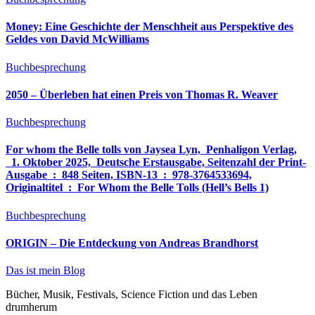
Money: Eine Geschichte der Menschheit aus Perspektive des
Geldes von David McWilliams
Buchbesprechung
2050 – Überleben hat einen Preis von Thomas R. Weaver
Buchbesprechung
For whom the Belle tolls von Jaysea Lyn, ‎ Penhaligon Verlag,
‎ 1. Oktober 2025, ‎ Deutsche Erstausgabe, Seitenzahl der Print-
Ausgabe ‏ : ‎ 848 Seiten, ISBN-13 ‏ : ‎ 978-3764533694,
Originaltitel ‏ : ‎ For Whom the Belle Tolls (Hell’s Bells 1)
Buchbesprechung
ORIGIN – Die Entdeckung von Andreas Brandhorst
Das ist mein Blog
Bücher, Musik, Festivals, Science Fiction und das Leben
drumherum