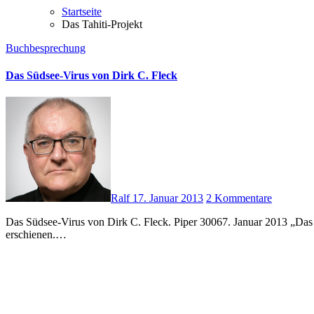
Startseite
Das Tahiti-Projekt
Buchbesprechung
Das Südsee-Virus von Dirk C. Fleck
Ralf
17. Januar 2013
2 Kommentare
Das Südsee-Virus von Dirk C. Fleck. Piper 30067. Januar 2013 „Das Südsee-Virus“ liegt nun auch als Taschenbuchausgabe des Piper-Verlages vor. Unter dem Titel „Maeva“ war es 2011 im Greifenverlag
erschienen.…