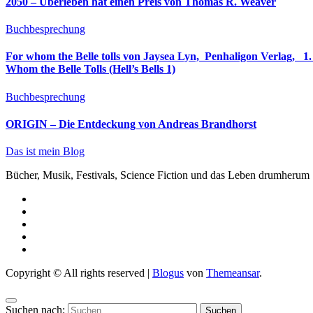
2050 – Überleben hat einen Preis von Thomas R. Weaver
Buchbesprechung
For whom the Belle tolls von Jaysea Lyn, ‎ Penhaligon Verlag, ‎ 1. Oktober 2025, ‎ Deutsche Erstaus
Whom the Belle Tolls (Hell’s Bells 1)
Buchbesprechung
ORIGIN – Die Entdeckung von Andreas Brandhorst
Das ist mein Blog
Bücher, Musik, Festivals, Science Fiction und das Leben drumherum
Copyright © All rights reserved
|
Blogus
von
Themeansar
.
Suchen nach: