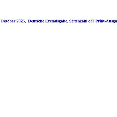
gabe, Seitenzahl der Print-Ausgabe ‏ : ‎ 848 Seiten, ISBN-13 ‏ : ‎ 978-3764533694, Originaltitel ‏ : 