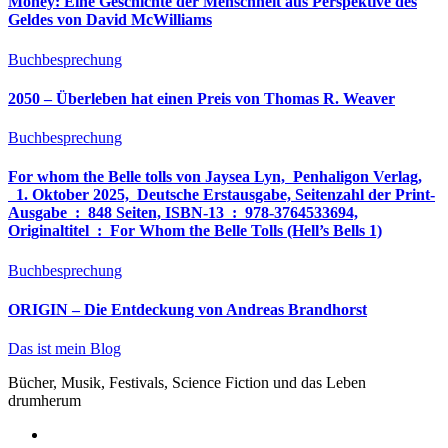
Money: Eine Geschichte der Menschheit aus Perspektive des
Geldes von David McWilliams
Buchbesprechung
2050 – Überleben hat einen Preis von Thomas R. Weaver
Buchbesprechung
For whom the Belle tolls von Jaysea Lyn, ‎ Penhaligon Verlag,
‎ 1. Oktober 2025, ‎ Deutsche Erstausgabe, Seitenzahl der Print-
Ausgabe ‏ : ‎ 848 Seiten, ISBN-13 ‏ : ‎ 978-3764533694,
Originaltitel ‏ : ‎ For Whom the Belle Tolls (Hell’s Bells 1)
Buchbesprechung
ORIGIN – Die Entdeckung von Andreas Brandhorst
Das ist mein Blog
Bücher, Musik, Festivals, Science Fiction und das Leben
drumherum