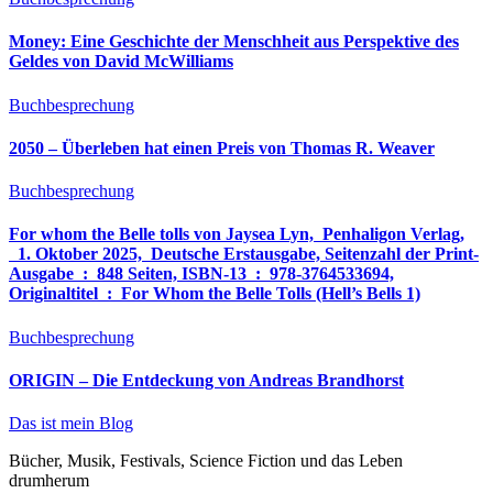
Money: Eine Geschichte der Menschheit aus Perspektive des
Geldes von David McWilliams
Buchbesprechung
2050 – Überleben hat einen Preis von Thomas R. Weaver
Buchbesprechung
For whom the Belle tolls von Jaysea Lyn, ‎ Penhaligon Verlag,
‎ 1. Oktober 2025, ‎ Deutsche Erstausgabe, Seitenzahl der Print-
Ausgabe ‏ : ‎ 848 Seiten, ISBN-13 ‏ : ‎ 978-3764533694,
Originaltitel ‏ : ‎ For Whom the Belle Tolls (Hell’s Bells 1)
Buchbesprechung
ORIGIN – Die Entdeckung von Andreas Brandhorst
Das ist mein Blog
Bücher, Musik, Festivals, Science Fiction und das Leben
drumherum