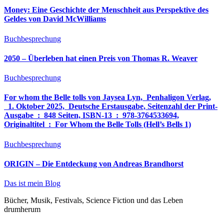
Money: Eine Geschichte der Menschheit aus Perspektive des
Geldes von David McWilliams
Buchbesprechung
2050 – Überleben hat einen Preis von Thomas R. Weaver
Buchbesprechung
For whom the Belle tolls von Jaysea Lyn, ‎ Penhaligon Verlag,
‎ 1. Oktober 2025, ‎ Deutsche Erstausgabe, Seitenzahl der Print-
Ausgabe ‏ : ‎ 848 Seiten, ISBN-13 ‏ : ‎ 978-3764533694,
Originaltitel ‏ : ‎ For Whom the Belle Tolls (Hell’s Bells 1)
Buchbesprechung
ORIGIN – Die Entdeckung von Andreas Brandhorst
Das ist mein Blog
Bücher, Musik, Festivals, Science Fiction und das Leben
drumherum