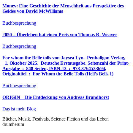
Money: Eine Geschichte der Menschheit aus Perspektive des
Geldes von David McWilliams
Buchbesprechung
2050 – Überleben hat einen Preis von Thomas R. Weaver
Buchbesprechung
For whom the Belle tolls von Jaysea Lyn, ‎ Penhaligon Verlag,
‎ 1. Oktober 2025, ‎ Deutsche Erstausgabe, Seitenzahl der Print-
Ausgabe ‏ : ‎ 848 Seiten, ISBN-13 ‏ : ‎ 978-3764533694,
Originaltitel ‏ : ‎ For Whom the Belle Tolls (Hell’s Bells 1)
Buchbesprechung
ORIGIN – Die Entdeckung von Andreas Brandhorst
Das ist mein Blog
Bücher, Musik, Festivals, Science Fiction und das Leben
drumherum