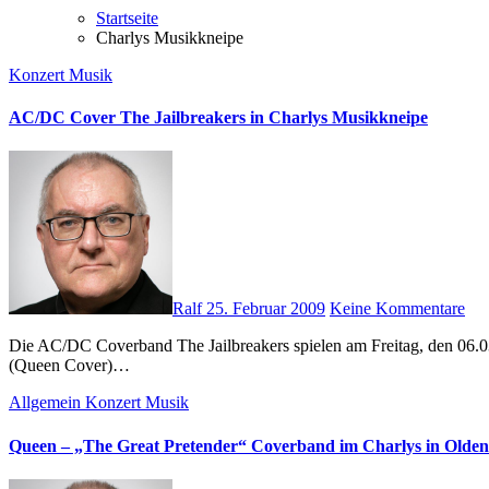
Startseite
Charlys Musikkneipe
Konzert
Musik
AC/DC Cover The Jailbreakers in Charlys Musikkneipe
Ralf
25. Februar 2009
Keine Kommentare
Die AC/DC Coverband The Jailbreakers spielen am Freitag, den 06.03.2009 ab 21:00 Uhr in Charlys Musikkneipe (Wallstraße Oldenburg). In der gemütlichen Kneipe haben wir ja bereits Great Pretender
(Queen Cover)…
Allgemein
Konzert
Musik
Queen – „The Great Pretender“ Coverband im Charlys in Olde