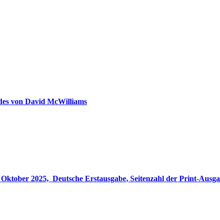
ldes von David McWilliams
gabe, Seitenzahl der Print-Ausgabe ‏ : ‎ 848 Seiten, ISBN-13 ‏ : ‎ 978-3764533694, Originaltitel ‏ : 