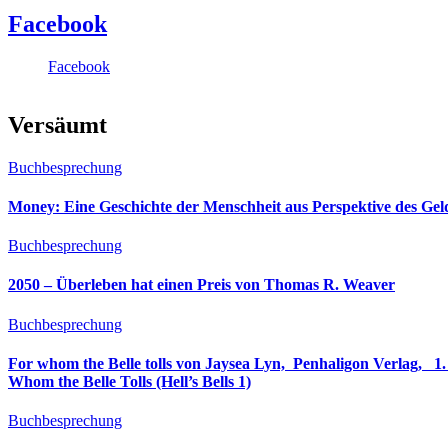
Facebook
Facebook
Versäumt
Buchbesprechung
Money: Eine Geschichte der Menschheit aus Perspektive des Ge
Buchbesprechung
2050 – Überleben hat einen Preis von Thomas R. Weaver
Buchbesprechung
For whom the Belle tolls von Jaysea Lyn, ‎ Penhaligon Verlag, ‎ 1. Oktober 2025, ‎ Deutsche Erstaus
Whom the Belle Tolls (Hell’s Bells 1)
Buchbesprechung