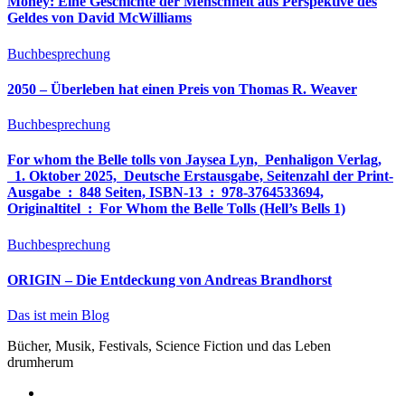
Money: Eine Geschichte der Menschheit aus Perspektive des
Geldes von David McWilliams
Buchbesprechung
2050 – Überleben hat einen Preis von Thomas R. Weaver
Buchbesprechung
For whom the Belle tolls von Jaysea Lyn, ‎ Penhaligon Verlag,
‎ 1. Oktober 2025, ‎ Deutsche Erstausgabe, Seitenzahl der Print-
Ausgabe ‏ : ‎ 848 Seiten, ISBN-13 ‏ : ‎ 978-3764533694,
Originaltitel ‏ : ‎ For Whom the Belle Tolls (Hell’s Bells 1)
Buchbesprechung
ORIGIN – Die Entdeckung von Andreas Brandhorst
Das ist mein Blog
Bücher, Musik, Festivals, Science Fiction und das Leben
drumherum