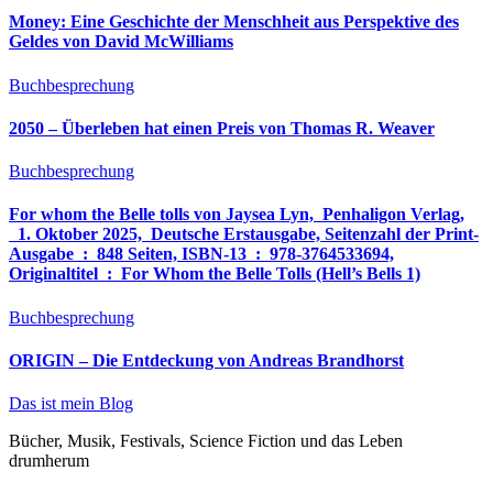
Money: Eine Geschichte der Menschheit aus Perspektive des
Geldes von David McWilliams
Buchbesprechung
2050 – Überleben hat einen Preis von Thomas R. Weaver
Buchbesprechung
For whom the Belle tolls von Jaysea Lyn, ‎ Penhaligon Verlag,
‎ 1. Oktober 2025, ‎ Deutsche Erstausgabe, Seitenzahl der Print-
Ausgabe ‏ : ‎ 848 Seiten, ISBN-13 ‏ : ‎ 978-3764533694,
Originaltitel ‏ : ‎ For Whom the Belle Tolls (Hell’s Bells 1)
Buchbesprechung
ORIGIN – Die Entdeckung von Andreas Brandhorst
Das ist mein Blog
Bücher, Musik, Festivals, Science Fiction und das Leben
drumherum