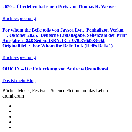
2050 – Überleben hat einen Preis von Thomas R. Weaver
Buchbesprechung
For whom the Belle tolls von Jaysea Lyn, ‎ Penhaligon Verlag,
‎ 1. Oktober 2025, ‎ Deutsche Erstausgabe, Seitenzahl der Print-
Ausgabe ‏ : ‎ 848 Seiten, ISBN-13 ‏ : ‎ 978-3764533694,
Originaltitel ‏ : ‎ For Whom the Belle Tolls (Hell’s Bells 1)
Buchbesprechung
ORIGIN – Die Entdeckung von Andreas Brandhorst
Das ist mein Blog
Bücher, Musik, Festivals, Science Fiction und das Leben
drumherum