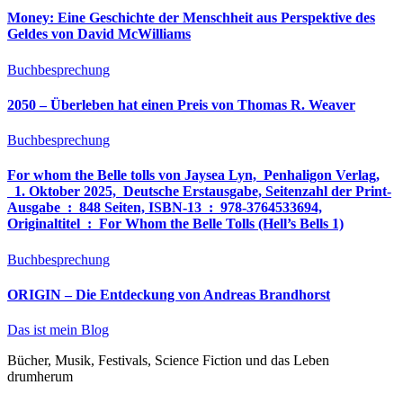
Money: Eine Geschichte der Menschheit aus Perspektive des
Geldes von David McWilliams
Buchbesprechung
2050 – Überleben hat einen Preis von Thomas R. Weaver
Buchbesprechung
For whom the Belle tolls von Jaysea Lyn, ‎ Penhaligon Verlag,
‎ 1. Oktober 2025, ‎ Deutsche Erstausgabe, Seitenzahl der Print-
Ausgabe ‏ : ‎ 848 Seiten, ISBN-13 ‏ : ‎ 978-3764533694,
Originaltitel ‏ : ‎ For Whom the Belle Tolls (Hell’s Bells 1)
Buchbesprechung
ORIGIN – Die Entdeckung von Andreas Brandhorst
Das ist mein Blog
Bücher, Musik, Festivals, Science Fiction und das Leben
drumherum