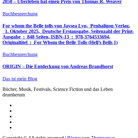
2050 – Überleben hat einen Preis von Thomas R. Weaver
Buchbesprechung
For whom the Belle tolls von Jaysea Lyn, ‎ Penhaligon Verlag,
‎ 1. Oktober 2025, ‎ Deutsche Erstausgabe, Seitenzahl der Print-
Ausgabe ‏ : ‎ 848 Seiten, ISBN-13 ‏ : ‎ 978-3764533694,
Originaltitel ‏ : ‎ For Whom the Belle Tolls (Hell’s Bells 1)
Buchbesprechung
ORIGIN – Die Entdeckung von Andreas Brandhorst
Das ist mein Blog
Bücher, Musik, Festivals, Science Fiction und das Leben
drumherum
Copyright © All rights reserved
|
Blogus
von
Themeansar
.