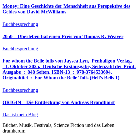
Money: Eine Geschichte der Menschheit aus Perspektive des
Geldes von David McWilliams
Buchbesprechung
2050 – Überleben hat einen Preis von Thomas R. Weaver
Buchbesprechung
For whom the Belle tolls von Jaysea Lyn, ‎ Penhaligon Verlag,
‎ 1. Oktober 2025, ‎ Deutsche Erstausgabe, Seitenzahl der Print-
Ausgabe ‏ : ‎ 848 Seiten, ISBN-13 ‏ : ‎ 978-3764533694,
Originaltitel ‏ : ‎ For Whom the Belle Tolls (Hell’s Bells 1)
Buchbesprechung
ORIGIN – Die Entdeckung von Andreas Brandhorst
Das ist mein Blog
Bücher, Musik, Festivals, Science Fiction und das Leben
drumherum