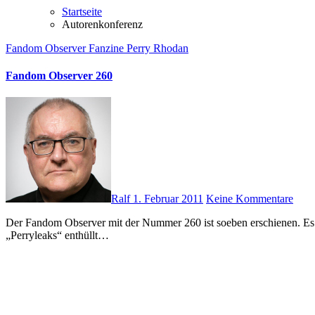
Startseite
Autorenkonferenz
Fandom Observer
Fanzine
Perry Rhodan
Fandom Observer 260
Ralf
1. Februar 2011
Keine Kommentare
Der Fandom Observer mit der Nummer 260 ist soeben erschienen. Es gab eine Menge Reaktionen zur letzten Ausgabe. Ein Schwerpunkt ist PERRY RHODAN und die Autoren-Konferenz am Jahresanfang.
„Perryleaks“ enthüllt…