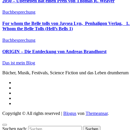
2050 – Überleben hat einen Preis von Thomas R. Weaver
Buchbesprechung
For whom the Belle tolls von Jaysea Lyn, ‎ Penhaligon Verlag, ‎ 1. Oktober 2025, ‎ Deutsche Erstaus
Whom the Belle Tolls (Hell’s Bells 1)
Buchbesprechung
ORIGIN – Die Entdeckung von Andreas Brandhorst
Das ist mein Blog
Bücher, Musik, Festivals, Science Fiction und das Leben drumherum
Copyright © All rights reserved
|
Blogus
von
Themeansar
.
Suchen nach: