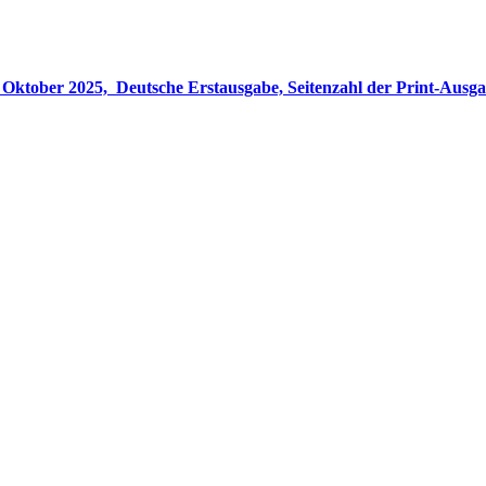
gabe, Seitenzahl der Print-Ausgabe ‏ : ‎ 848 Seiten, ISBN-13 ‏ : ‎ 978-3764533694, Originaltitel ‏ : 