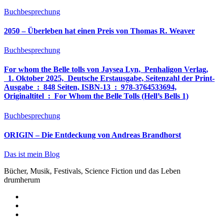
Buchbesprechung
2050 – Überleben hat einen Preis von Thomas R. Weaver
Buchbesprechung
For whom the Belle tolls von Jaysea Lyn, ‎ Penhaligon Verlag,
‎ 1. Oktober 2025, ‎ Deutsche Erstausgabe, Seitenzahl der Print-
Ausgabe ‏ : ‎ 848 Seiten, ISBN-13 ‏ : ‎ 978-3764533694,
Originaltitel ‏ : ‎ For Whom the Belle Tolls (Hell’s Bells 1)
Buchbesprechung
ORIGIN – Die Entdeckung von Andreas Brandhorst
Das ist mein Blog
Bücher, Musik, Festivals, Science Fiction und das Leben
drumherum