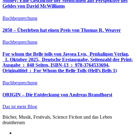
Money: Eine Geschichte der Menschheit aus Perspektive des
Geldes von David McWilliams
Buchbesprechung
2050 – Überleben hat einen Preis von Thomas R. Weaver
Buchbesprechung
For whom the Belle tolls von Jaysea Lyn, ‎ Penhaligon Verlag,
‎ 1. Oktober 2025, ‎ Deutsche Erstausgabe, Seitenzahl der Print-
Ausgabe ‏ : ‎ 848 Seiten, ISBN-13 ‏ : ‎ 978-3764533694,
Originaltitel ‏ : ‎ For Whom the Belle Tolls (Hell’s Bells 1)
Buchbesprechung
ORIGIN – Die Entdeckung von Andreas Brandhorst
Das ist mein Blog
Bücher, Musik, Festivals, Science Fiction und das Leben
drumherum