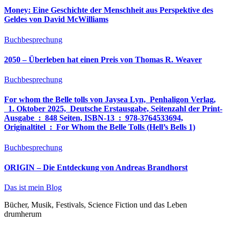
Money: Eine Geschichte der Menschheit aus Perspektive des
Geldes von David McWilliams
Buchbesprechung
2050 – Überleben hat einen Preis von Thomas R. Weaver
Buchbesprechung
For whom the Belle tolls von Jaysea Lyn, ‎ Penhaligon Verlag,
‎ 1. Oktober 2025, ‎ Deutsche Erstausgabe, Seitenzahl der Print-
Ausgabe ‏ : ‎ 848 Seiten, ISBN-13 ‏ : ‎ 978-3764533694,
Originaltitel ‏ : ‎ For Whom the Belle Tolls (Hell’s Bells 1)
Buchbesprechung
ORIGIN – Die Entdeckung von Andreas Brandhorst
Das ist mein Blog
Bücher, Musik, Festivals, Science Fiction und das Leben
drumherum