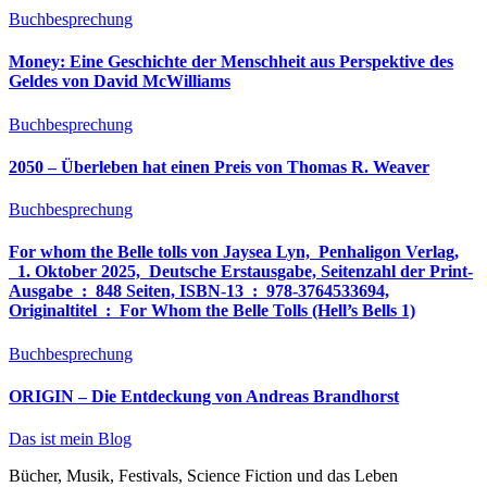
Buchbesprechung
Money: Eine Geschichte der Menschheit aus Perspektive des
Geldes von David McWilliams
Buchbesprechung
2050 – Überleben hat einen Preis von Thomas R. Weaver
Buchbesprechung
For whom the Belle tolls von Jaysea Lyn, ‎ Penhaligon Verlag,
‎ 1. Oktober 2025, ‎ Deutsche Erstausgabe, Seitenzahl der Print-
Ausgabe ‏ : ‎ 848 Seiten, ISBN-13 ‏ : ‎ 978-3764533694,
Originaltitel ‏ : ‎ For Whom the Belle Tolls (Hell’s Bells 1)
Buchbesprechung
ORIGIN – Die Entdeckung von Andreas Brandhorst
Das ist mein Blog
Bücher, Musik, Festivals, Science Fiction und das Leben