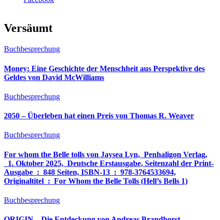
Versäumt
Buchbesprechung
Money: Eine Geschichte der Menschheit aus Perspektive des
Geldes von David McWilliams
Buchbesprechung
2050 – Überleben hat einen Preis von Thomas R. Weaver
Buchbesprechung
For whom the Belle tolls von Jaysea Lyn, ‎ Penhaligon Verlag,
‎ 1. Oktober 2025, ‎ Deutsche Erstausgabe, Seitenzahl der Print-
Ausgabe ‏ : ‎ 848 Seiten, ISBN-13 ‏ : ‎ 978-3764533694,
Originaltitel ‏ : ‎ For Whom the Belle Tolls (Hell’s Bells 1)
Buchbesprechung
ORIGIN – Die Entdeckung von Andreas Brandhorst