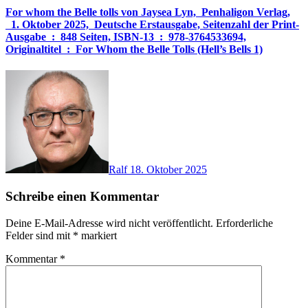
For whom the Belle tolls von Jaysea Lyn, ‎ Penhaligon Verlag,
‎ 1. Oktober 2025, ‎ Deutsche Erstausgabe, Seitenzahl der Print-
Ausgabe ‏ : ‎ 848 Seiten, ISBN-13 ‏ : ‎ 978-3764533694,
Originaltitel ‏ : ‎ For Whom the Belle Tolls (Hell’s Bells 1)
Ralf
18. Oktober 2025
Schreibe einen Kommentar
Deine E-Mail-Adresse wird nicht veröffentlicht.
Erforderliche
Felder sind mit
*
markiert
Kommentar
*