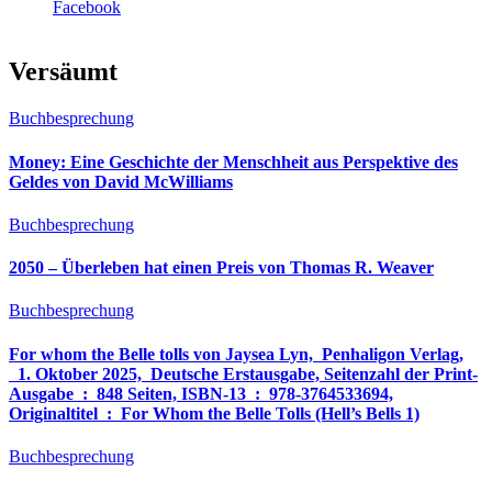
Facebook
Versäumt
Buchbesprechung
Money: Eine Geschichte der Menschheit aus Perspektive des
Geldes von David McWilliams
Buchbesprechung
2050 – Überleben hat einen Preis von Thomas R. Weaver
Buchbesprechung
For whom the Belle tolls von Jaysea Lyn, ‎ Penhaligon Verlag,
‎ 1. Oktober 2025, ‎ Deutsche Erstausgabe, Seitenzahl der Print-
Ausgabe ‏ : ‎ 848 Seiten, ISBN-13 ‏ : ‎ 978-3764533694,
Originaltitel ‏ : ‎ For Whom the Belle Tolls (Hell’s Bells 1)
Buchbesprechung