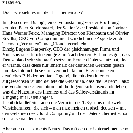
zu stellen.
Doch wie sieht es mit den IT-Themen aus?
Im „Executive Dialog“, einer Veranstaltung vor der Eröffnung
konnten Peter Sondergaard, der Senior Vice President von Gartner,
Hans-Werner Feick, Managing Director von Kienbaum und Olivier
Sevillia, CEO von Capgemini nicht wirklich neue Aspekte zu den
Themen „Vertrauen“ und „Cloud“ vermitteln.
Einzig Eugene Kaspersky, CEO der gleichnamigen Firma und
Virenspezialist brachte einige zum Nachdenken. Er fand es gut, dass
Deutschland sehr strenge Gesetze im Bereich Datenschutz hat, doch
er warnte, dass diese nur innerhalb der deutschen Grenzen gelten
und das Internet diese Grenzen nicht kenne. Er zeichnete ein
deutliches Bild der heutigen Jugend, die mit dem Internet
aufgewachsen ist und deutete die Gefahr an, dass die „Alten“ – also
die Vor-Internet-Generation und die Jugend sich auseinanderleben,
was die Nutzung des Internets und das Selbstverständnis im
Umgang mit Daten angeht.
Lichtblicke lieferten auch die Vertreter der T-Systems und zweier
Versicherungen, die sich – man mag meinen typisch deutsch – mit
den Gefahren des Cloud-Computing und der Datensicherheit schon
sehr auseinandersetzen.
Aber auch das ist nichts Neues. Das müssen die Unternehmen schon