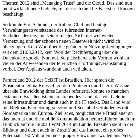
Themen 2012 sind „Managing Trust“ und die Cloud. Das sind nun
nicht wirklich neue Gebiete, mit der sich die IT z.B. erst seit kurzem
beschäftigt.
So konnte Eric Schmidt, der frühere Chef und heutige
Verwaltungsratsvorsitzende des führenden Internet-
Suchdienstleisters, mit seiner rosigen Sicht der weltweiten
Vernetzung und der schönen neuen Datenwelt nicht wirklich
überzeugen. Kein Wort über die geänderten Nutzungsbedingungen
seit dem 01.03.2012, kein Wort der Rechtfertigung über die
Datenkrake google. Nun gut. So plätscherte sein Vortrag wohl an
vielen der Anwesenden der feierlichen Eröffnungsveranstaltung
vorbei. Der Applaus war dann auch verhalten.
Partnerland 2012 der CeBIT ist Brasilien. Hier sprach die
Präsidentin Dilma Rousseff zu den Politikern und ITlern. Was sie
über die Entwicklung ihres Landes referierte, konnte so manchen
erstaunen. Brasilien ist ein aufstrebendes Land, das viel Geld in
seine Infrastruktur und damit auch in die IT steckt. Das Land wird
mit Breitbandvernetzung versorgt und Seekabel verbinden es mit
Nordamerika und Europa. Ziel ist es, möglichst viele Brasilianer an
das Internat und die mobile Kommunikation heranzuführen, auch im
Hinblick auf die Fußball-WM 2014 im Lande. Brasilien sieht in der
Bildung und damit auch im Zugriff auf das Internet ein großes
Potenzial. 190 Millionen meist junger Einwohner wollen ans Netz.