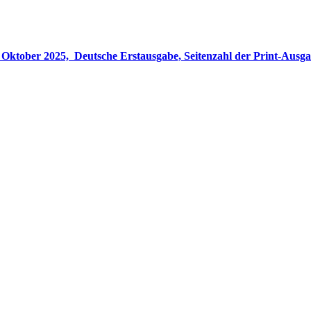
gabe, Seitenzahl der Print-Ausgabe ‏ : ‎ 848 Seiten, ISBN-13 ‏ : ‎ 978-3764533694, Originaltitel ‏ : 