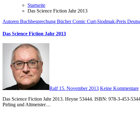
Startseite
Das Science Fiction Jahr 2013
Autoren
Buchbesprechung
Bücher
Comic
Curt-Siodmak-Preis
Deutsc
Das Science Fiction Jahr 2013
Ralf
15. November 2013
Keine Kommentare
Das Science Fiction Jahr 2013. Heyne 53444. ISBN: 978-3-453-53444-5. 989 Seiten. Da ist er wieder, der alljährliche Ziegelstein des Heyne-Verlages. Auch dieses Jahr haben Sascha Mamczak, Sebastian
Pirling und Altmeister…