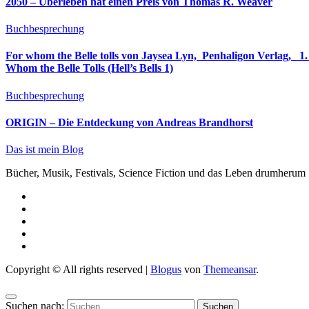
2050 – Überleben hat einen Preis von Thomas R. Weaver
Buchbesprechung
For whom the Belle tolls von Jaysea Lyn, ‎ Penhaligon Verlag, ‎ 1. Oktober 2025, ‎ Deutsche Erstaus
Whom the Belle Tolls (Hell’s Bells 1)
Buchbesprechung
ORIGIN – Die Entdeckung von Andreas Brandhorst
Das ist mein Blog
Bücher, Musik, Festivals, Science Fiction und das Leben drumherum
Copyright © All rights reserved
|
Blogus
von
Themeansar
.
Suchen nach: