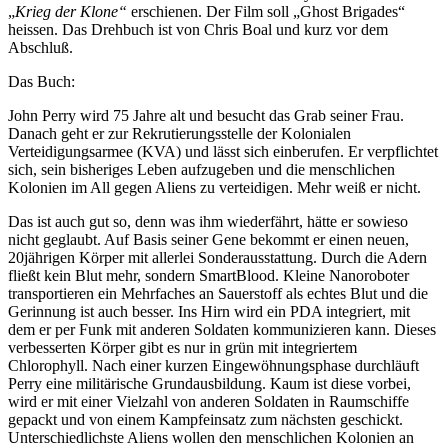
„
Krieg der Klone“
erschienen. Der Film soll „Ghost Brigades“
heissen. Das Drehbuch ist von Chris Boal und kurz vor dem
Abschluß.
Das Buch:
John Perry wird 75 Jahre alt und besucht das Grab seiner Frau.
Danach geht er zur Rekrutierungsstelle der Kolonialen
Verteidigungsarmee (KVA) und lässt sich einberufen. Er verpflichtet
sich, sein bisheriges Leben aufzugeben und die menschlichen
Kolonien im All gegen Aliens zu verteidigen. Mehr weiß er nicht.
Das ist auch gut so, denn was ihm wiederfährt, hätte er sowieso
nicht geglaubt. Auf Basis seiner Gene bekommt er einen neuen,
20jährigen Körper mit allerlei Sonderausstattung. Durch die Adern
fließt kein Blut mehr, sondern SmartBlood. Kleine Nanoroboter
transportieren ein Mehrfaches an Sauerstoff als echtes Blut und die
Gerinnung ist auch besser. Ins Hirn wird ein PDA integriert, mit
dem er per Funk mit anderen Soldaten kommunizieren kann. Dieses
verbesserten Körper gibt es nur in grün mit integriertem
Chlorophyll. Nach einer kurzen Eingewöhnungsphase durchläuft
Perry eine militärische Grundausbildung. Kaum ist diese vorbei,
wird er mit einer Vielzahl von anderen Soldaten in Raumschiffe
gepackt und von einem Kampfeinsatz zum nächsten geschickt.
Unterschiedlichste Aliens wollen den menschlichen Kolonien an