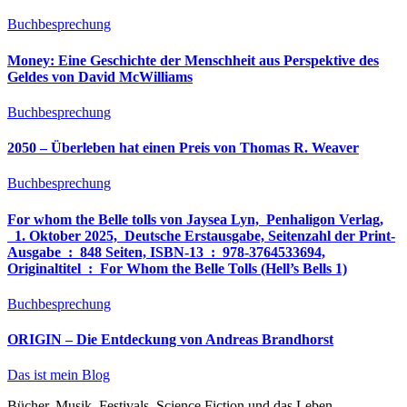
Buchbesprechung
Money: Eine Geschichte der Menschheit aus Perspektive des
Geldes von David McWilliams
Buchbesprechung
2050 – Überleben hat einen Preis von Thomas R. Weaver
Buchbesprechung
For whom the Belle tolls von Jaysea Lyn, ‎ Penhaligon Verlag,
‎ 1. Oktober 2025, ‎ Deutsche Erstausgabe, Seitenzahl der Print-
Ausgabe ‏ : ‎ 848 Seiten, ISBN-13 ‏ : ‎ 978-3764533694,
Originaltitel ‏ : ‎ For Whom the Belle Tolls (Hell’s Bells 1)
Buchbesprechung
ORIGIN – Die Entdeckung von Andreas Brandhorst
Das ist mein Blog
Bücher, Musik, Festivals, Science Fiction und das Leben