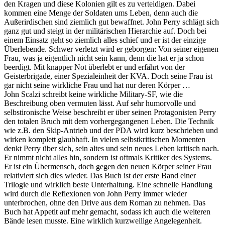
den Kragen und diese Kolonien gilt es zu verteidigen. Dabei
kommen eine Menge der Soldaten ums Leben, denn auch die
Außerirdischen sind ziemlich gut bewaffnet. John Perry schlägt sich
ganz gut und steigt in der militärischen Hierarchie auf. Doch bei
einem Einsatz geht so ziemlich alles schief und er ist der einzige
Überlebende. Schwer verletzt wird er geborgen: Von seiner eigenen
Frau, was ja eigentlich nicht sein kann, denn die hat er ja schon
beerdigt. Mit knapper Not überlebt er und erfährt von der
Geisterbrigade, einer Spezialeinheit der KVA. Doch seine Frau ist
gar nicht seine wirkliche Frau und hat nur deren Körper …
John Scalzi schreibt keine wirkliche Military-SF, wie die
Beschreibung oben vermuten lässt. Auf sehr humorvolle und
selbstironische Weise beschreibt er über seinen Protagonisten Perry
den totalen Bruch mit dem vorhergegangenen Leben. Die Technik
wie z.B. den Skip-Antrieb und der PDA wird kurz beschrieben und
wirken komplett glaubhaft. In vielen selbstkritischen Momenten
denkt Perry über sich, sein altes und sein neues Leben kritisch nach.
Er nimmt nicht alles hin, sondern ist oftmals Kritiker des Systems.
Er ist ein Übermensch, doch gegen den neuen Körper seiner Frau
relativiert sich dies wieder. Das Buch ist der erste Band einer
Trilogie und wirklich beste Unterhaltung. Eine schnelle Handlung
wird durch die Reflexionen von John Perry immer wieder
unterbrochen, ohne den Drive aus dem Roman zu nehmen. Das
Buch hat Appetit auf mehr gemacht, sodass ich auch die weiteren
Bände lesen musste. Eine wirklich kurzweilige Angelegenheit.