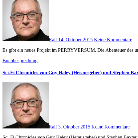
Ralf
14. Oktober 2015
Keine Kommentare
Es gibt ein neues Projekt im PERRYVERSUM. Die Abenteuer des u
Buchbesprechung
Sci-Fi Chronicles von Guy Haley (Herausgeber) und Stephen Ba
Ralf
3. Oktober 2015
Keine Kommentare
Sci-Fi Chronicles von Guy Haley (Herausgeber) und Stephen Baxter (Vorwort). Englisch. Gebundene Ausgabe. Aurum Press Ltd. Oktober 2014. 576 Seiten. ISBN-13: 978-1781313596 Als richtig dicker