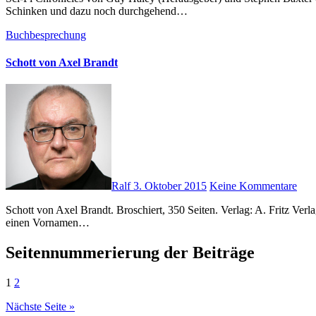
Schinken und dazu noch durchgehend…
Buchbesprechung
Schott von Axel Brandt
Ralf
3. Oktober 2015
Keine Kommentare
Schott von Axel Brandt. Broschiert, 350 Seiten. Verlag: A. Fritz Verlag. Erste Auflage März 2014. ISBN-13: 978-3944771045 Schott ist Lehrer an einem Oldenburger Elitegymnasium. Natürlich hat er noch
einen Vornamen…
Seitennummerierung der Beiträge
1
2
Nächste Seite »