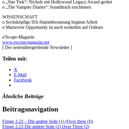
o „Star Trek“: Nichols mit Hollywood Legacy Award geehrt
o „The Vampire Diaries“: Soundtrack erschienen
WISSENSCHAFT
o Sechsköpfige ISS-Stammbesatzung beginnt Arbeit
o Marsrover Opportunity ist auch weiterhin auf Ostkurs
e!Scope-Magazin
www.escope-magazin.net
[ Der serienübergreifende Newsletter ]
Teilen mit:
X
E-Mail
Facebook
Ähnliche Beiträge
Beitragsnavigation
Fringe 2.22 – Die andere Seite (1) (Over there (I))
Fringe 2.23 Die andere Seite (2) Over There (2)