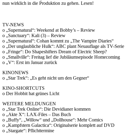
nun wirklich in die Produktion zu gehen. Lesen!
TV-NEWS
o „Supernatural“: Weekend at Bobby’s – Review
o „Sanctuary“: Kali (3) – Review
o „Supernatural“: Cohan kommt zu „The Vampire Diaries“
o „Der unglaubliche Hulk“: ABC plant Neuauflage als TV-Serie
o „Fringe“: Do Shapeshifters Dream of Electric Sheep?
o „Smallville“: Freitag lief die Jubiläumsepisode Homecoming
o „V“: Erst im Januar zurück
KINONEWS
o „Star Trek“: „Es geht nicht um den Gegner“
KINO-SHORTCUTS
o Der Hobbit hat grünes Licht
WEITERE MELDUNGEN
o „Star Trek Online“: Die Devidianer kommen
o „Akte X“: LAX-Files – Das Buch
o „Buffy“, „Willow“ und „Dollhouse“: Mehr Comics
o „Kampfstern Galactica“: Originalserie komplett auf DVD
o „Stargate“: Pflichttermine