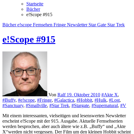
Startseite
Bücher
e!Scope #915
Bücher
e!scope
Fernsehen
Fringe
Newsletter
Star Gate
Star Trek
e!Scope #915
Von
Ralf
19. Oktober 2010
#Akte X
,
#Buffy
,
#e!scope
,
#Fringe
,
#Galactica
,
#Hobbit
,
#Hulk
,
#Lost
,
#Sanctuary
,
#Smallville
,
#Star Trek
,
#Stargate
,
#Supernatural
,
#V
Mit einem interessanten, vielseitigen und lesenswerten Newsletter
erscheint e!Scope mit der 915. Ausgabe. Aktuelle Fernsehserien
werden besprochen, aber auch ältere wie z.B. „Buffy“ und „Akte
X“werden nicht vergessen. Der Film um den kleinen Hobbit scheint