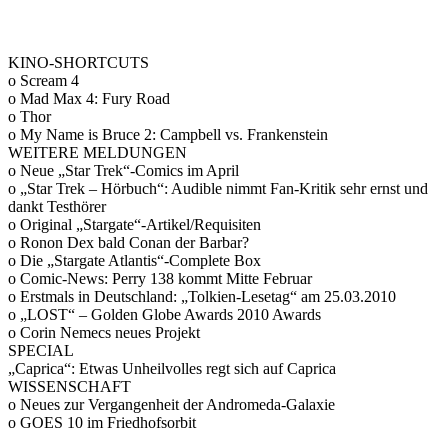
KINO-SHORTCUTS
o Scream 4
o Mad Max 4: Fury Road
o Thor
o My Name is Bruce 2: Campbell vs. Frankenstein
WEITERE MELDUNGEN
o Neue „Star Trek“-Comics im April
o „Star Trek – Hörbuch“: Audible nimmt Fan-Kritik sehr ernst und
dankt Testhörer
o Original „Stargate“-Artikel/Requisiten
o Ronon Dex bald Conan der Barbar?
o Die „Stargate Atlantis“-Complete Box
o Comic-News: Perry 138 kommt Mitte Februar
o Erstmals in Deutschland: „Tolkien-Lesetag“ am 25.03.2010
o „LOST“ – Golden Globe Awards 2010 Awards
o Corin Nemecs neues Projekt
SPECIAL
„Caprica“: Etwas Unheilvolles regt sich auf Caprica
WISSENSCHAFT
o Neues zur Vergangenheit der Andromeda-Galaxie
o GOES 10 im Friedhofsorbit