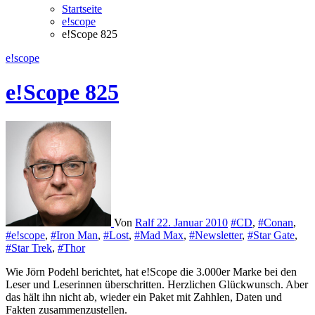
Startseite
e!scope
e!Scope 825
e!scope
e!Scope 825
Von
Ralf
22. Januar 2010
#CD
,
#Conan
,
#e!scope
,
#Iron Man
,
#Lost
,
#Mad Max
,
#Newsletter
,
#Star Gate
,
#Star Trek
,
#Thor
Wie Jörn Podehl berichtet, hat e!Scope die 3.000er Marke bei den
Leser und Leserinnen überschritten. Herzlichen Glückwunsch. Aber
das hält ihn nicht ab, wieder ein Paket mit Zahhlen, Daten und
Fakten zusammenzustellen.