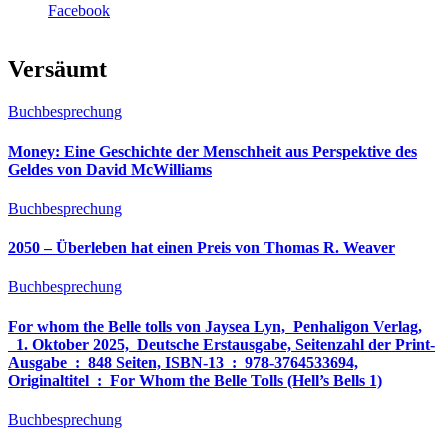
Facebook
Versäumt
Buchbesprechung
Money: Eine Geschichte der Menschheit aus Perspektive des
Geldes von David McWilliams
Buchbesprechung
2050 – Überleben hat einen Preis von Thomas R. Weaver
Buchbesprechung
For whom the Belle tolls von Jaysea Lyn, ‎ Penhaligon Verlag,
‎ 1. Oktober 2025, ‎ Deutsche Erstausgabe, Seitenzahl der Print-
Ausgabe ‏ : ‎ 848 Seiten, ISBN-13 ‏ : ‎ 978-3764533694,
Originaltitel ‏ : ‎ For Whom the Belle Tolls (Hell’s Bells 1)
Buchbesprechung