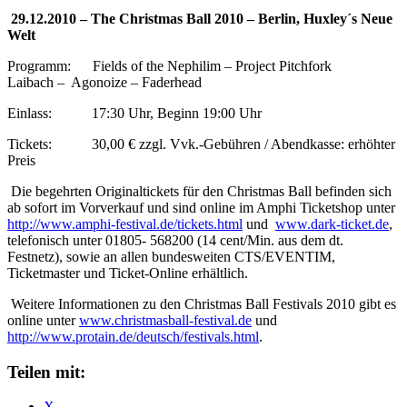
29.12.2010 – The Christmas Ball 2010 – Berlin, Huxley´s Neue
Welt
Programm: Fields of the Nephilim – Project Pitchfork
Laibach – Agonoize – Faderhead
Einlass: 17:30 Uhr, Beginn 19:00 Uhr
Tickets: 30,00 € zzgl. Vvk.-Gebühren / Abendkasse: erhöhter
Preis
Die begehrten Originaltickets für den Christmas Ball befinden sich
ab sofort im Vorverkauf und sind online im Amphi Ticketshop unter
http://www.amphi-festival.de/tickets.html
und
www.dark-ticket.de
,
telefonisch unter 01805- 568200 (14 cent/Min. aus dem dt.
Festnetz), sowie an allen bundesweiten CTS/EVENTIM,
Ticketmaster und Ticket-Online erhältlich.
Weitere Informationen zu den Christmas Ball Festivals 2010 gibt es
online unter
www.christmasball-festival.de
und
http://www.protain.de/deutsch/festivals.html
.
Teilen mit:
X