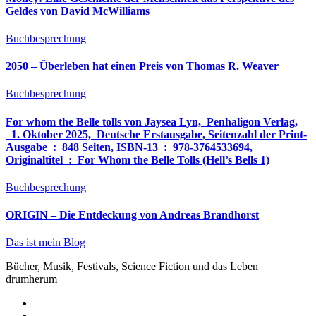
Geldes von David McWilliams
Buchbesprechung
2050 – Überleben hat einen Preis von Thomas R. Weaver
Buchbesprechung
For whom the Belle tolls von Jaysea Lyn, ‎ Penhaligon Verlag,
‎ 1. Oktober 2025, ‎ Deutsche Erstausgabe, Seitenzahl der Print-
Ausgabe ‏ : ‎ 848 Seiten, ISBN-13 ‏ : ‎ 978-3764533694,
Originaltitel ‏ : ‎ For Whom the Belle Tolls (Hell’s Bells 1)
Buchbesprechung
ORIGIN – Die Entdeckung von Andreas Brandhorst
Das ist mein Blog
Bücher, Musik, Festivals, Science Fiction und das Leben
drumherum