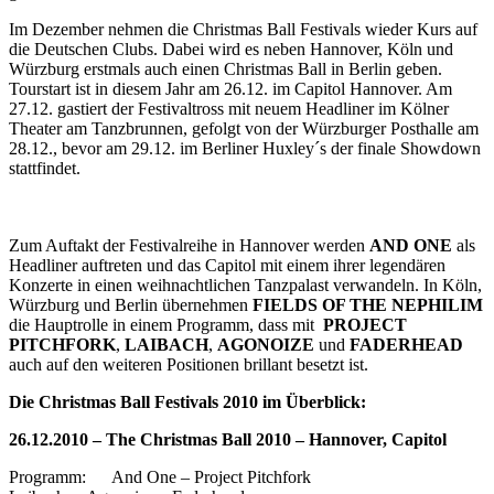
Im Dezember nehmen die Christmas Ball Festivals wieder Kurs auf
die Deutschen Clubs. Dabei wird es neben Hannover, Köln und
Würzburg erstmals auch einen Christmas Ball in Berlin geben.
Tourstart ist in diesem Jahr am 26.12. im Capitol Hannover. Am
27.12. gastiert der Festivaltross mit neuem Headliner im Kölner
Theater am Tanzbrunnen, gefolgt von der Würzburger Posthalle am
28.12., bevor am 29.12. im Berliner Huxley´s der finale Showdown
stattfindet.
Zum Auftakt der Festivalreihe in Hannover werden
AND ONE
als
Headliner auftreten und das Capitol mit einem ihrer legendären
Konzerte in einen weihnachtlichen Tanzpalast verwandeln. In Köln,
Würzburg und Berlin übernehmen
FIELDS OF THE NEPHILIM
die Hauptrolle in einem Programm, dass mit
PROJECT
PITCHFORK
,
LAIBACH
,
AGONOIZE
und
FADERHEAD
auch auf den weiteren Positionen brillant besetzt ist.
Die Christmas Ball Festivals 2010 im Überblick:
26.12.2010 – The Christmas Ball 2010 – Hannover, Capitol
Programm: And One – Project Pitchfork