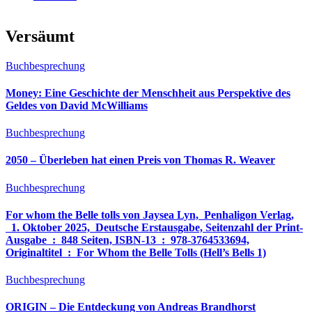
Versäumt
Buchbesprechung
Money: Eine Geschichte der Menschheit aus Perspektive des
Geldes von David McWilliams
Buchbesprechung
2050 – Überleben hat einen Preis von Thomas R. Weaver
Buchbesprechung
For whom the Belle tolls von Jaysea Lyn, ‎ Penhaligon Verlag,
‎ 1. Oktober 2025, ‎ Deutsche Erstausgabe, Seitenzahl der Print-
Ausgabe ‏ : ‎ 848 Seiten, ISBN-13 ‏ : ‎ 978-3764533694,
Originaltitel ‏ : ‎ For Whom the Belle Tolls (Hell’s Bells 1)
Buchbesprechung
ORIGIN – Die Entdeckung von Andreas Brandhorst