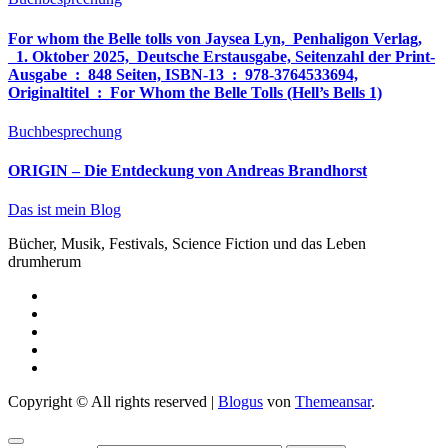
For whom the Belle tolls von Jaysea Lyn, ‎ Penhaligon Verlag,
‎ 1. Oktober 2025, ‎ Deutsche Erstausgabe, Seitenzahl der Print-
Ausgabe ‏ : ‎ 848 Seiten, ISBN-13 ‏ : ‎ 978-3764533694,
Originaltitel ‏ : ‎ For Whom the Belle Tolls (Hell’s Bells 1)
Buchbesprechung
ORIGIN – Die Entdeckung von Andreas Brandhorst
Das ist mein Blog
Bücher, Musik, Festivals, Science Fiction und das Leben
drumherum
Copyright © All rights reserved
|
Blogus
von
Themeansar
.