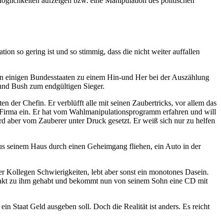
Möglichkeiten aufzeigen bzw. eine Manipulation des politischen
n so gering ist und so stimmig, dass die nicht weiter auffallen
in einigen Bundesstaaten zu einem Hin-und Her bei der Auszählung
und Bush zum endgültigen Sieger.
 der Chefin. Er verblüfft alle mit seinen Zaubertricks, vor allem das
er Firma ein. Er hat vom Wahlmanipulationsprogramm erfahren und will
rd aber vom Zauberer unter Druck gesetzt. Er weiß sich nur zu helfen
us seinem Haus durch einen Geheimgang fliehen, ein Auto in der
r Kollegen Schwierigkeiten, lebt aber sonst ein monotones Dasein.
ontakt zu ihm gehabt und bekommt nun von seinem Sohn eine CD mit
in Staat Geld ausgeben soll. Doch die Realität ist anders. Es reicht