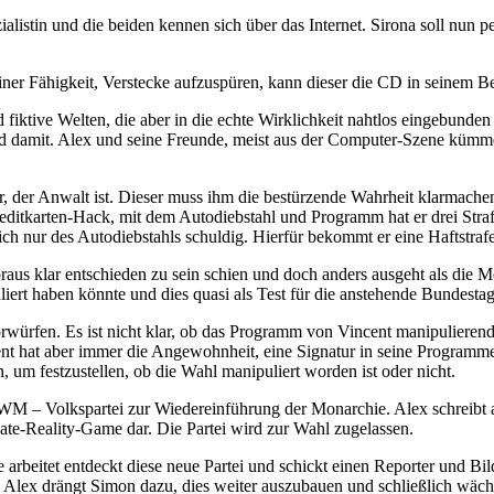
ialistin und die beiden kennen sich über das Internet. Sirona soll nu
ner Fähigkeit, Verstecke aufzuspüren, kann dieser die CD in seinem Be
fiktive Welten, die aber in die echte Wirklichkeit nahtlos eingebunden 
eld damit. Alex und seine Freunde, meist aus der Computer-Szene kümm
r, der Anwalt ist. Dieser muss ihm die bestürzende Wahrheit klarmach
reditkarten-Hack, mit dem Autodiebstahl und Programm hat er drei Stra
 sich nur des Autodiebstahls schuldig. Hierfür bekommt er eine Haftstra
aus klar entschieden zu sein schien und doch anders ausgeht als die 
iert haben könnte und dies quasi als Test für die anstehende Bundesta
würfen. Es ist nicht klar, ob das Programm von Vincent manipulierend 
nt hat aber immer die Angewohnheit, eine Signatur in seine Programm
um festzustellen, ob die Wahl manipuliert worden ist oder nicht.
M – Volkspartei zur Wiedereinführung der Monarchie. Alex schreibt all
nate-Reality-Game dar. Die Partei wird zur Wahl zugelassen.
 arbeitet entdeckt diese neue Partei und schickt einen Reporter und 
r. Alex drängt Simon dazu, dies weiter auszubauen und schließlich wäc