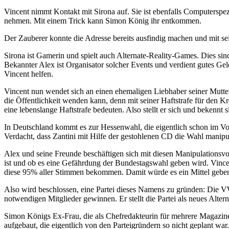
Vincent nimmt Kontakt mit Sirona auf. Sie ist ebenfalls Computerspez
nehmen. Mit einem Trick kann Simon König ihr entkommen.
Der Zauberer konnte die Adresse bereits ausfindig machen und mit sei
Sirona ist Gamerin und spielt auch Alternate-Reality-Games. Dies sind 
Bekannter Alex ist Organisator solcher Events und verdient gutes G
Vincent helfen.
Vincent nun wendet sich an einen ehemaligen Liebhaber seiner Mutte
die Öffentlichkeit wenden kann, denn mit seiner Haftstrafe für den K
eine lebenslange Haftstrafe bedeuten. Also stellt er sich und bekennt
In Deutschland kommt es zur Hessenwahl, die eigentlich schon im Vor
Verdacht, dass Zantini mit Hilfe der gestohlenen CD die Wahl manipul
Alex und seine Freunde beschäftigen sich mit diesen Manipulationsvor
ist und ob es eine Gefährdung der Bundestagswahl geben wird. Vince
diese 95% aller Stimmen bekommen. Damit würde es ein Mittel geben, 
Also wird beschlossen, eine Partei dieses Namens zu gründen: Die VW
notwendigen Mitglieder gewinnen. Er stellt die Partei als neues Alter
Simon Königs Ex-Frau, die als Chefredakteurin für mehrere Magazine
aufgebaut, die eigentlich von den Parteigründern so nicht geplant wa