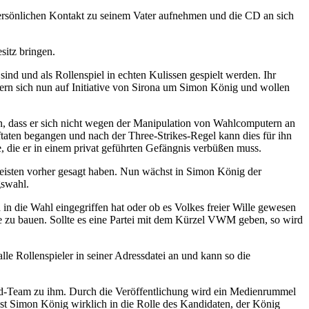
n persönlichen Kontakt zu seinem Vater aufnehmen und die CD an sich
sitz bringen.
sind und als Rollenspiel in echten Kulissen gespielt werden. Ihr
ern sich nun auf Initiative von Sirona um Simon König und wollen
en, dass er sich nicht wegen der Manipulation von Wahlcomputern an
ftaten begangen und nach der Three-Strikes-Regel kann dies für ihn
fe, die er in einem privat geführten Gefängnis verbüßen muss.
Meisten vorher gesagt haben. Nun wächst in Simon König der
gswahl.
in die Wahl eingegriffen hat oder ob es Volkes freier Wille gewesen
e zu bauen. Sollte es eine Partei mit dem Kürzel VWM geben, so wird
e Rollenspieler in seiner Adressdatei an und kann so die
Bild-Team zu ihm. Durch die Veröffentlichung wird ein Medienrummel
hst Simon König wirklich in die Rolle des Kandidaten, der König