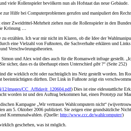
g und viele Rollenspieler bevölkern nun als Hofstaat das neue Gebäude.
ktor zur Hilfe bei Computerproblemen gerufen und manipuliert den Rec
it einer Zweidrittel-Mehrheit ziehen nun die Rollenspieler in den Bund
die Krönung …
 zu erzählen. Ich war mir nicht im Klaren, ob die Idee der Wahlmanip
rch eine Vielzahl von Fußnoten, die Sachverhalte erklären und Links auf
 und Verschwörungstheorien.
n Simon und Alex wird dies auch für die Romanwelt infrage gestellt. „I
 Sie sicher, dass es da überhaupt einen Unterschied
gibt
?“ (Seite 252)
sind die wirklich echt oder nachträglich ins Netz gestellt worden. Im 
t beeinträchtigten dürften. Der Link in Fußnote zeigt ein verschwom
04/12/images/CC_Affidavit_120604.pdf
) Dies ist eine eidesstattliche Er
besucht worden ist und den Auftrag bekommen hat, einen Prototyp zur M
ändischen Kampagne „Wir vertrauen Wahlcomputern nicht“ (wijvertrou
en am 5. Oktober 2006 publiziert. Sie zeigen eine grundsätzliche Ni
- und Kommunalwahlen. (Quelle:
http://www.ccc.de/wahlcomputer/
)
wirklich geschehen, was ist möglich.