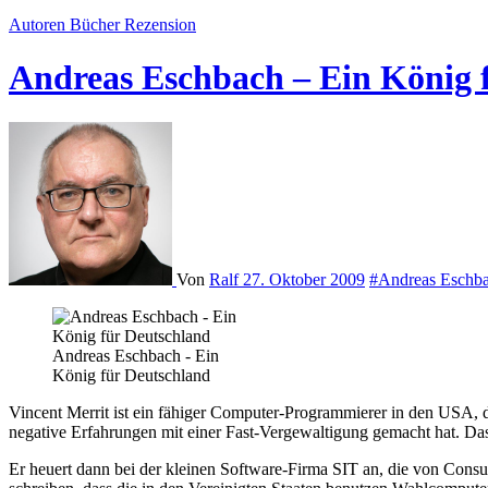
Autoren
Bücher
Rezension
Andreas Eschbach – Ein König 
Von
Ralf
27. Oktober 2009
#Andreas Eschb
Andreas Eschbach - Ein
König für Deutschland
Vincent Merrit ist ein fähiger Computer-Programmierer in den USA, der schon einmal wegen eines Programms, das Kreditkartennummern ausspionieren konnte, im Gefängnis gesessen hat und dort einige
negative Erfahrungen mit einer Fast-Vergewaltigung gemacht hat. Das 
Er heuert dann bei der kleinen Software-Firma SIT an, die von Consu