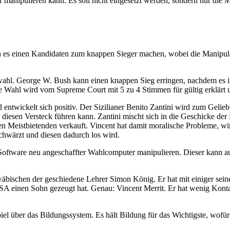
 manipulieren kann. Es soll nicht eingesetzt werden, sondern nur die 
 es einen Kandidaten zum knappen Sieger machen, wobei die Manipulatio
wahl. George W. Bush kann einen knappen Sieg erringen, nachdem es 
Wahl wird vom Supreme Court mit 5 zu 4 Stimmen für gültig erklärt 
twickelt sich positiv. Der Sizilianer Benito Zantini wird zum Geliebten
n diesen Versteck führen kann. Zantini mischt sich in die Geschicke d
en Meistbietenden verkauft. Vincent hat damit moralische Probleme, wi
chwärzt und diesen dadurch los wird.
Software neu angeschaffter Wahlcomputer manipulieren. Dieser kann a
bischen der geschiedene Lehrer Simon König. Er hat mit einiger seine
n USA einen Sohn gezeugt hat. Genau: Vincent Merrit. Er hat wenig K
l über das Bildungssystem. Es hält Bildung für das Wichtigste, wofür e