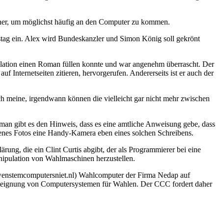
hner, um möglichst häufig an den Computer zu kommen.
estag ein. Alex wird Bundeskanzler und Simon König soll gekrönt
ulation einen Roman füllen konnte und war angenehm überrascht. Der
 Internetseiten zitieren, hervorgerufen. Andererseits ist er auch der
ch meine, irgendwann können die vielleicht gar nicht mehr zwischen
Roman gibt es den Hinweis, dass es eine amtliche Anweisung gebe, dass
menes Fotos eine Handy-Kamera eben eines solchen Schreibens.
klärung, die ein Clint Curtis abgibt, der als Programmierer bei eine
anipulation von Wahlmaschinen herzustellen.
wenstemcomputersniet.nl) Wahlcomputer der Firma Nedap auf
chteignung von Computersystemen für Wahlen. Der CCC fordert daher