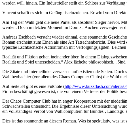
werden will, hinein. Ein Industrieller stellt ein Schloss zur Verfügun
Vincent schafft es sich im Gefängnis einzuleben. Er wird vom Dire
Am Tag der Wahl geht die neue Partei als absoluter Sieger hervor. M
werden. Doch im letzten Moment im Dom zu Aachen verweigert er 
Andreas Eschbach versteht wieder einmal, eine spannende Geschichte
Roman erscheint zum Einen als eine Art Tatsachenbericht. Dies wird du
typische Eschbachsche Actionroman mit Verfolgungsjagden, Leichen
Realität und Fiktion gehen ineinander über. In einem Dialog zwische
Realität und Spiel unterscheiden.“ Alex lächelte philosophisch. „Sind
Die Zitate und Internetlinks verweisen auf existierende Seiten. Doch 
Wahlbeobachter (vor allem des Chaos Computer Clubs) die Wahl nich
Auf Seite 34 gibt es eine Fußnote (
http://www.buzzflash.com/alerts/
Firma beschäftigt gewesen ist, die von einem Vertreter der Politik 
Der Chaos Computer Club hat in enger Kooperation mit der niederl
Schwachstellen untersucht. Die Ergebnisse dieser Untersuchung wurd
ein vollständiges Verbot von Wahlcomputern für Bundes-, Landtags
Dies ist das spannende an diesem Roman. Was ist spekulativ, was ist 