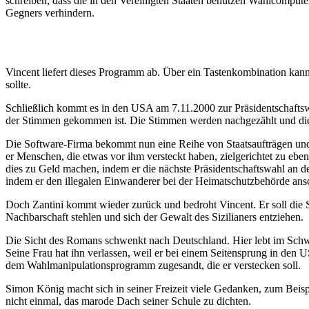
schreiben, dass die in den Vereinigten Staaten benutzen Wahlcomputer
Gegners verhindern.
Vincent liefert dieses Programm ab. Über ein Tastenkombination kann
sollte.
Schließlich kommt es in den USA am 7.11.2000 zur Präsidentschafts
der Stimmen gekommen ist. Die Stimmen werden nachgezählt und die 
Die Software-Firma bekommt nun eine Reihe von Staatsaufträgen und en
er Menschen, die etwas vor ihm versteckt haben, zielgerichtet zu ebe
dies zu Geld machen, indem er die nächste Präsidentschaftswahl an d
indem er den illegalen Einwanderer bei der Heimatschutzbehörde ans
Doch Zantini kommt wieder zurück und bedroht Vincent. Er soll die 
Nachbarschaft stehlen und sich der Gewalt des Sizilianers entziehen.
Die Sicht des Romans schwenkt nach Deutschland. Hier lebt im Schwä
Seine Frau hat ihn verlassen, weil er bei einem Seitensprung in de
dem Wahlmanipulationsprogramm zugesandt, die er verstecken soll.
Simon König macht sich in seiner Freizeit viele Gedanken, zum Beispie
nicht einmal, das marode Dach seiner Schule zu dichten.