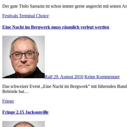
Der gute Thilo Sarrazin ist schon immer gerne angeeckt mit seinen
Festivals
Terminal Choice
Eine Nacht im Bergwerk muss räumlich verlegt werden
Ralf
29. August 2010
Keine Kommentare
Das schweizer Event „Eine Nacht im Bergwerk“ mit führenden Bands der schwarzen Szene kann nicht wie geplant in eben diesem Bergwerk, einem Versuchsstollen in Flums, stattfinden. Die zuständige
Behörde hat…
Fringe
Fringe 2.15 Jacksonville