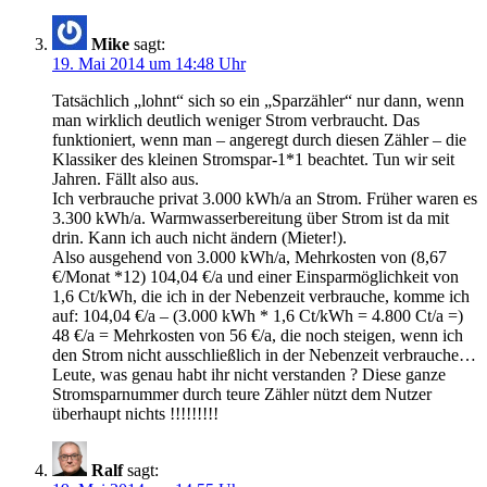
Mike
sagt:
19. Mai 2014 um 14:48 Uhr
Tatsächlich „lohnt“ sich so ein „Sparzähler“ nur dann, wenn
man wirklich deutlich weniger Strom verbraucht. Das
funktioniert, wenn man – angeregt durch diesen Zähler – die
Klassiker des kleinen Stromspar-1*1 beachtet. Tun wir seit
Jahren. Fällt also aus.
Ich verbrauche privat 3.000 kWh/a an Strom. Früher waren es
3.300 kWh/a. Warmwasserbereitung über Strom ist da mit
drin. Kann ich auch nicht ändern (Mieter!).
Also ausgehend von 3.000 kWh/a, Mehrkosten von (8,67
€/Monat *12) 104,04 €/a und einer Einsparmöglichkeit von
1,6 Ct/kWh, die ich in der Nebenzeit verbrauche, komme ich
auf: 104,04 €/a – (3.000 kWh * 1,6 Ct/kWh = 4.800 Ct/a =)
48 €/a = Mehrkosten von 56 €/a, die noch steigen, wenn ich
den Strom nicht ausschließlich in der Nebenzeit verbrauche…
Leute, was genau habt ihr nicht verstanden ? Diese ganze
Stromsparnummer durch teure Zähler nützt dem Nutzer
überhaupt nichts !!!!!!!!!
Ralf
sagt: