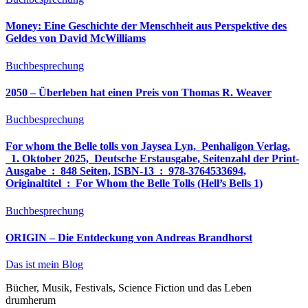
Money: Eine Geschichte der Menschheit aus Perspektive des
Geldes von David McWilliams
Buchbesprechung
2050 – Überleben hat einen Preis von Thomas R. Weaver
Buchbesprechung
For whom the Belle tolls von Jaysea Lyn, ‎ Penhaligon Verlag,
‎ 1. Oktober 2025, ‎ Deutsche Erstausgabe, Seitenzahl der Print-
Ausgabe ‏ : ‎ 848 Seiten, ISBN-13 ‏ : ‎ 978-3764533694,
Originaltitel ‏ : ‎ For Whom the Belle Tolls (Hell’s Bells 1)
Buchbesprechung
ORIGIN – Die Entdeckung von Andreas Brandhorst
Das ist mein Blog
Bücher, Musik, Festivals, Science Fiction und das Leben
drumherum