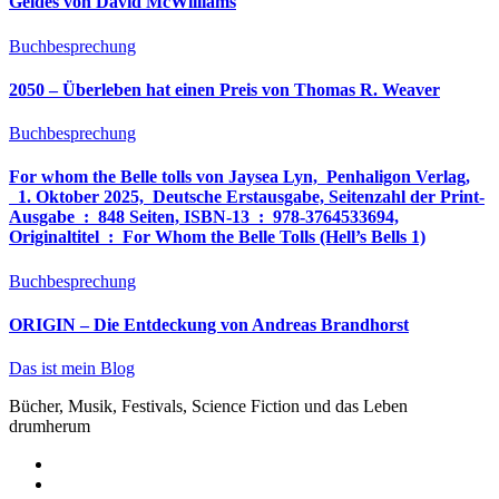
Geldes von David McWilliams
Buchbesprechung
2050 – Überleben hat einen Preis von Thomas R. Weaver
Buchbesprechung
For whom the Belle tolls von Jaysea Lyn, ‎ Penhaligon Verlag,
‎ 1. Oktober 2025, ‎ Deutsche Erstausgabe, Seitenzahl der Print-
Ausgabe ‏ : ‎ 848 Seiten, ISBN-13 ‏ : ‎ 978-3764533694,
Originaltitel ‏ : ‎ For Whom the Belle Tolls (Hell’s Bells 1)
Buchbesprechung
ORIGIN – Die Entdeckung von Andreas Brandhorst
Das ist mein Blog
Bücher, Musik, Festivals, Science Fiction und das Leben
drumherum