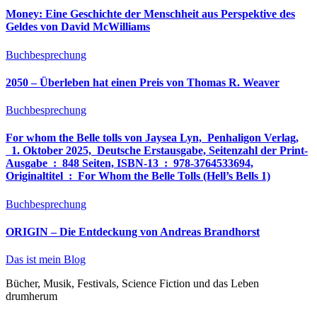
Money: Eine Geschichte der Menschheit aus Perspektive des
Geldes von David McWilliams
Buchbesprechung
2050 – Überleben hat einen Preis von Thomas R. Weaver
Buchbesprechung
For whom the Belle tolls von Jaysea Lyn, ‎ Penhaligon Verlag,
‎ 1. Oktober 2025, ‎ Deutsche Erstausgabe, Seitenzahl der Print-
Ausgabe ‏ : ‎ 848 Seiten, ISBN-13 ‏ : ‎ 978-3764533694,
Originaltitel ‏ : ‎ For Whom the Belle Tolls (Hell’s Bells 1)
Buchbesprechung
ORIGIN – Die Entdeckung von Andreas Brandhorst
Das ist mein Blog
Bücher, Musik, Festivals, Science Fiction und das Leben
drumherum