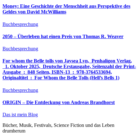
Money: Eine Geschichte der Menschheit aus Perspektive des
Geldes von David McWilliams
Buchbesprechung
2050 – Überleben hat einen Preis von Thomas R. Weaver
Buchbesprechung
For whom the Belle tolls von Jaysea Lyn, ‎ Penhaligon Verlag,
‎ 1. Oktober 2025, ‎ Deutsche Erstausgabe, Seitenzahl der Print-
Ausgabe ‏ : ‎ 848 Seiten, ISBN-13 ‏ : ‎ 978-3764533694,
Originaltitel ‏ : ‎ For Whom the Belle Tolls (Hell’s Bells 1)
Buchbesprechung
ORIGIN – Die Entdeckung von Andreas Brandhorst
Das ist mein Blog
Bücher, Musik, Festivals, Science Fiction und das Leben
drumherum