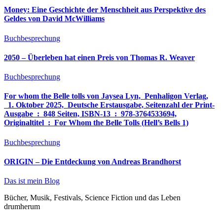
Money: Eine Geschichte der Menschheit aus Perspektive des
Geldes von David McWilliams
Buchbesprechung
2050 – Überleben hat einen Preis von Thomas R. Weaver
Buchbesprechung
For whom the Belle tolls von Jaysea Lyn, ‎ Penhaligon Verlag,
‎ 1. Oktober 2025, ‎ Deutsche Erstausgabe, Seitenzahl der Print-
Ausgabe ‏ : ‎ 848 Seiten, ISBN-13 ‏ : ‎ 978-3764533694,
Originaltitel ‏ : ‎ For Whom the Belle Tolls (Hell’s Bells 1)
Buchbesprechung
ORIGIN – Die Entdeckung von Andreas Brandhorst
Das ist mein Blog
Bücher, Musik, Festivals, Science Fiction und das Leben
drumherum