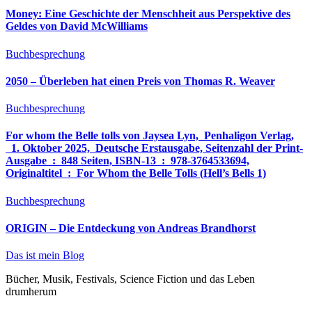
Money: Eine Geschichte der Menschheit aus Perspektive des
Geldes von David McWilliams
Buchbesprechung
2050 – Überleben hat einen Preis von Thomas R. Weaver
Buchbesprechung
For whom the Belle tolls von Jaysea Lyn, ‎ Penhaligon Verlag,
‎ 1. Oktober 2025, ‎ Deutsche Erstausgabe, Seitenzahl der Print-
Ausgabe ‏ : ‎ 848 Seiten, ISBN-13 ‏ : ‎ 978-3764533694,
Originaltitel ‏ : ‎ For Whom the Belle Tolls (Hell’s Bells 1)
Buchbesprechung
ORIGIN – Die Entdeckung von Andreas Brandhorst
Das ist mein Blog
Bücher, Musik, Festivals, Science Fiction und das Leben
drumherum