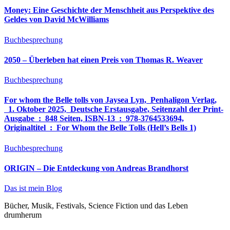
Money: Eine Geschichte der Menschheit aus Perspektive des
Geldes von David McWilliams
Buchbesprechung
2050 – Überleben hat einen Preis von Thomas R. Weaver
Buchbesprechung
For whom the Belle tolls von Jaysea Lyn, ‎ Penhaligon Verlag,
‎ 1. Oktober 2025, ‎ Deutsche Erstausgabe, Seitenzahl der Print-
Ausgabe ‏ : ‎ 848 Seiten, ISBN-13 ‏ : ‎ 978-3764533694,
Originaltitel ‏ : ‎ For Whom the Belle Tolls (Hell’s Bells 1)
Buchbesprechung
ORIGIN – Die Entdeckung von Andreas Brandhorst
Das ist mein Blog
Bücher, Musik, Festivals, Science Fiction und das Leben
drumherum