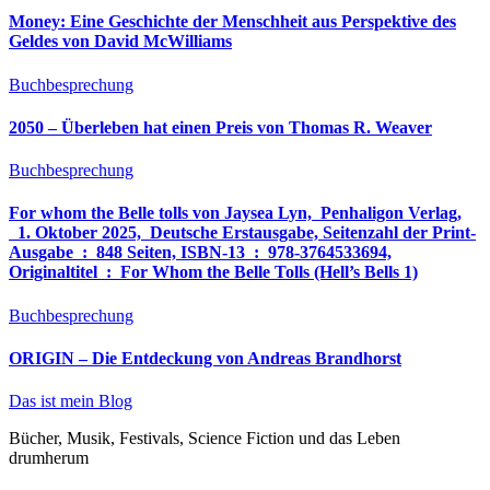
Money: Eine Geschichte der Menschheit aus Perspektive des
Geldes von David McWilliams
Buchbesprechung
2050 – Überleben hat einen Preis von Thomas R. Weaver
Buchbesprechung
For whom the Belle tolls von Jaysea Lyn, ‎ Penhaligon Verlag,
‎ 1. Oktober 2025, ‎ Deutsche Erstausgabe, Seitenzahl der Print-
Ausgabe ‏ : ‎ 848 Seiten, ISBN-13 ‏ : ‎ 978-3764533694,
Originaltitel ‏ : ‎ For Whom the Belle Tolls (Hell’s Bells 1)
Buchbesprechung
ORIGIN – Die Entdeckung von Andreas Brandhorst
Das ist mein Blog
Bücher, Musik, Festivals, Science Fiction und das Leben
drumherum