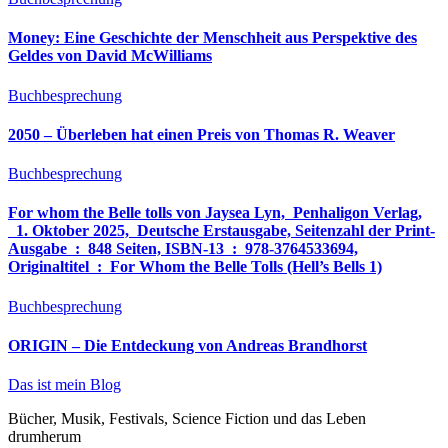
Money: Eine Geschichte der Menschheit aus Perspektive des
Geldes von David McWilliams
Buchbesprechung
2050 – Überleben hat einen Preis von Thomas R. Weaver
Buchbesprechung
For whom the Belle tolls von Jaysea Lyn, ‎ Penhaligon Verlag,
‎ 1. Oktober 2025, ‎ Deutsche Erstausgabe, Seitenzahl der Print-
Ausgabe ‏ : ‎ 848 Seiten, ISBN-13 ‏ : ‎ 978-3764533694,
Originaltitel ‏ : ‎ For Whom the Belle Tolls (Hell’s Bells 1)
Buchbesprechung
ORIGIN – Die Entdeckung von Andreas Brandhorst
Das ist mein Blog
Bücher, Musik, Festivals, Science Fiction und das Leben
drumherum