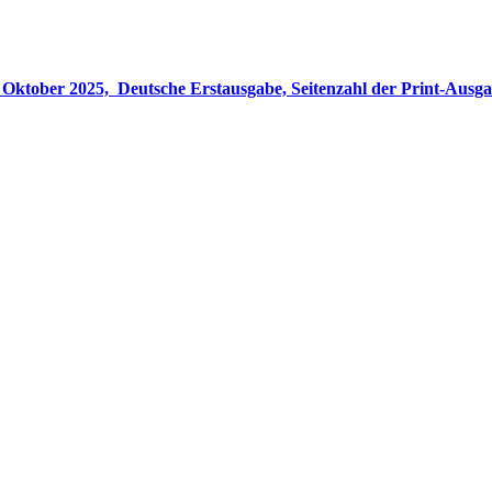
gabe, Seitenzahl der Print-Ausgabe ‏ : ‎ 848 Seiten, ISBN-13 ‏ : ‎ 978-3764533694, Originaltitel ‏ : 