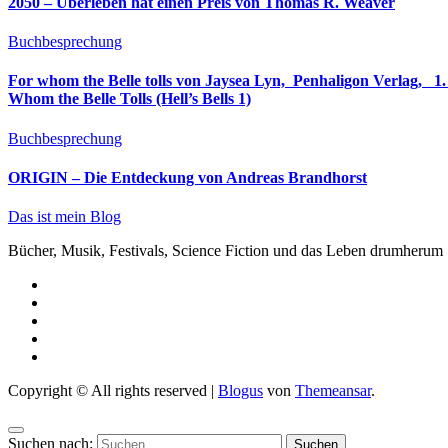
2050 – Überleben hat einen Preis von Thomas R. Weaver
Buchbesprechung
For whom the Belle tolls von Jaysea Lyn, ‎ Penhaligon Verlag, ‎ 1. Oktober 2025, ‎ Deutsche Erstaus
Whom the Belle Tolls (Hell’s Bells 1)
Buchbesprechung
ORIGIN – Die Entdeckung von Andreas Brandhorst
Das ist mein Blog
Bücher, Musik, Festivals, Science Fiction und das Leben drumherum
Copyright © All rights reserved
|
Blogus
von
Themeansar
.
Suchen nach: