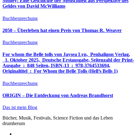
Money: Eine Geschichte der Menschheit aus Perspektive des
Geldes von David McWilliams
Buchbesprechung
2050 – Überleben hat einen Preis von Thomas R. Weaver
Buchbesprechung
For whom the Belle tolls von Jaysea Lyn, ‎ Penhaligon Verlag,
‎ 1. Oktober 2025, ‎ Deutsche Erstausgabe, Seitenzahl der Print-
Ausgabe ‏ : ‎ 848 Seiten, ISBN-13 ‏ : ‎ 978-3764533694,
Originaltitel ‏ : ‎ For Whom the Belle Tolls (Hell’s Bells 1)
Buchbesprechung
ORIGIN – Die Entdeckung von Andreas Brandhorst
Das ist mein Blog
Bücher, Musik, Festivals, Science Fiction und das Leben
drumherum