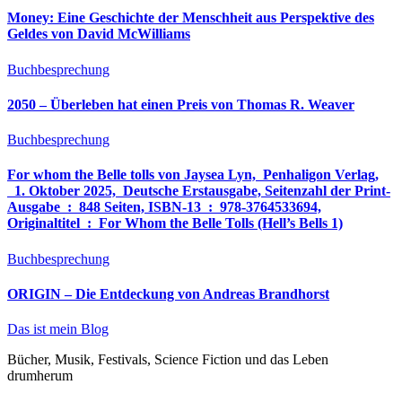
Money: Eine Geschichte der Menschheit aus Perspektive des
Geldes von David McWilliams
Buchbesprechung
2050 – Überleben hat einen Preis von Thomas R. Weaver
Buchbesprechung
For whom the Belle tolls von Jaysea Lyn, ‎ Penhaligon Verlag,
‎ 1. Oktober 2025, ‎ Deutsche Erstausgabe, Seitenzahl der Print-
Ausgabe ‏ : ‎ 848 Seiten, ISBN-13 ‏ : ‎ 978-3764533694,
Originaltitel ‏ : ‎ For Whom the Belle Tolls (Hell’s Bells 1)
Buchbesprechung
ORIGIN – Die Entdeckung von Andreas Brandhorst
Das ist mein Blog
Bücher, Musik, Festivals, Science Fiction und das Leben
drumherum