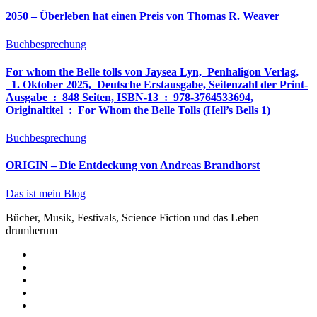
2050 – Überleben hat einen Preis von Thomas R. Weaver
Buchbesprechung
For whom the Belle tolls von Jaysea Lyn, ‎ Penhaligon Verlag,
‎ 1. Oktober 2025, ‎ Deutsche Erstausgabe, Seitenzahl der Print-
Ausgabe ‏ : ‎ 848 Seiten, ISBN-13 ‏ : ‎ 978-3764533694,
Originaltitel ‏ : ‎ For Whom the Belle Tolls (Hell’s Bells 1)
Buchbesprechung
ORIGIN – Die Entdeckung von Andreas Brandhorst
Das ist mein Blog
Bücher, Musik, Festivals, Science Fiction und das Leben
drumherum