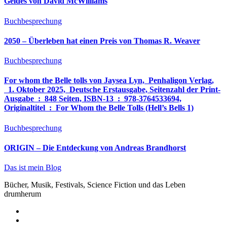
Geldes von David McWilliams
Buchbesprechung
2050 – Überleben hat einen Preis von Thomas R. Weaver
Buchbesprechung
For whom the Belle tolls von Jaysea Lyn, ‎ Penhaligon Verlag,
‎ 1. Oktober 2025, ‎ Deutsche Erstausgabe, Seitenzahl der Print-
Ausgabe ‏ : ‎ 848 Seiten, ISBN-13 ‏ : ‎ 978-3764533694,
Originaltitel ‏ : ‎ For Whom the Belle Tolls (Hell’s Bells 1)
Buchbesprechung
ORIGIN – Die Entdeckung von Andreas Brandhorst
Das ist mein Blog
Bücher, Musik, Festivals, Science Fiction und das Leben
drumherum