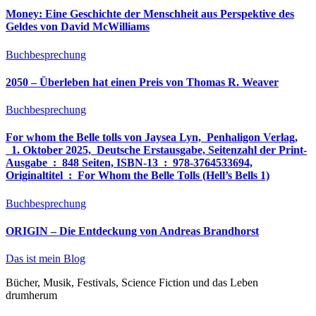
Money: Eine Geschichte der Menschheit aus Perspektive des
Geldes von David McWilliams
Buchbesprechung
2050 – Überleben hat einen Preis von Thomas R. Weaver
Buchbesprechung
For whom the Belle tolls von Jaysea Lyn, ‎ Penhaligon Verlag,
‎ 1. Oktober 2025, ‎ Deutsche Erstausgabe, Seitenzahl der Print-
Ausgabe ‏ : ‎ 848 Seiten, ISBN-13 ‏ : ‎ 978-3764533694,
Originaltitel ‏ : ‎ For Whom the Belle Tolls (Hell’s Bells 1)
Buchbesprechung
ORIGIN – Die Entdeckung von Andreas Brandhorst
Das ist mein Blog
Bücher, Musik, Festivals, Science Fiction und das Leben
drumherum