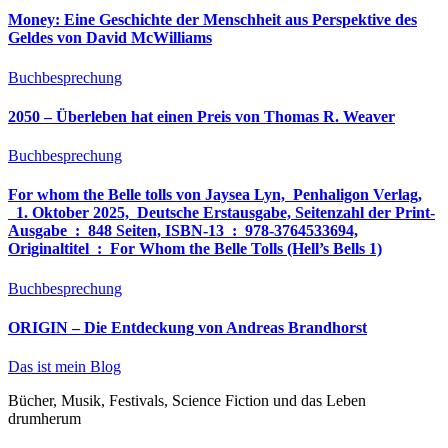
Money: Eine Geschichte der Menschheit aus Perspektive des
Geldes von David McWilliams
Buchbesprechung
2050 – Überleben hat einen Preis von Thomas R. Weaver
Buchbesprechung
For whom the Belle tolls von Jaysea Lyn, ‎ Penhaligon Verlag,
‎ 1. Oktober 2025, ‎ Deutsche Erstausgabe, Seitenzahl der Print-
Ausgabe ‏ : ‎ 848 Seiten, ISBN-13 ‏ : ‎ 978-3764533694,
Originaltitel ‏ : ‎ For Whom the Belle Tolls (Hell’s Bells 1)
Buchbesprechung
ORIGIN – Die Entdeckung von Andreas Brandhorst
Das ist mein Blog
Bücher, Musik, Festivals, Science Fiction und das Leben
drumherum