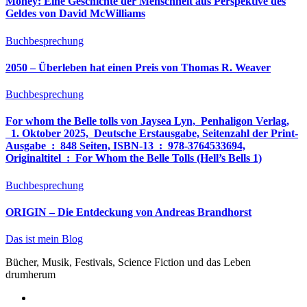
Money: Eine Geschichte der Menschheit aus Perspektive des
Geldes von David McWilliams
Buchbesprechung
2050 – Überleben hat einen Preis von Thomas R. Weaver
Buchbesprechung
For whom the Belle tolls von Jaysea Lyn, ‎ Penhaligon Verlag,
‎ 1. Oktober 2025, ‎ Deutsche Erstausgabe, Seitenzahl der Print-
Ausgabe ‏ : ‎ 848 Seiten, ISBN-13 ‏ : ‎ 978-3764533694,
Originaltitel ‏ : ‎ For Whom the Belle Tolls (Hell’s Bells 1)
Buchbesprechung
ORIGIN – Die Entdeckung von Andreas Brandhorst
Das ist mein Blog
Bücher, Musik, Festivals, Science Fiction und das Leben
drumherum