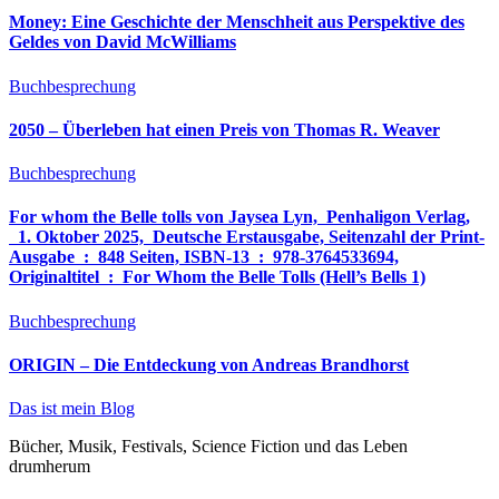
Money: Eine Geschichte der Menschheit aus Perspektive des
Geldes von David McWilliams
Buchbesprechung
2050 – Überleben hat einen Preis von Thomas R. Weaver
Buchbesprechung
For whom the Belle tolls von Jaysea Lyn, ‎ Penhaligon Verlag,
‎ 1. Oktober 2025, ‎ Deutsche Erstausgabe, Seitenzahl der Print-
Ausgabe ‏ : ‎ 848 Seiten, ISBN-13 ‏ : ‎ 978-3764533694,
Originaltitel ‏ : ‎ For Whom the Belle Tolls (Hell’s Bells 1)
Buchbesprechung
ORIGIN – Die Entdeckung von Andreas Brandhorst
Das ist mein Blog
Bücher, Musik, Festivals, Science Fiction und das Leben
drumherum